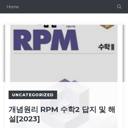
컨
Home
텐
츠
로
건
너
뛰
기
UNCATEGORIZED
개념원리 RPM 수학2 답지 및 해
설[2023]