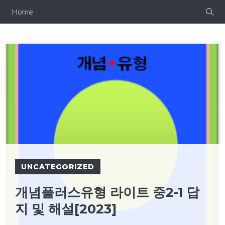
컨
Home
텐
츠
로
건
너
뛰
기
UNCATEGORIZED
개념플러스유형 라이트 중2-1 답
지 및 해설[2023]