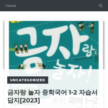
컨
Home
텐
츠
로
건
너
뛰
기
UNCATEGORIZED
금자랑 놀자 중학국어 1-2 자습서
답지[2023]