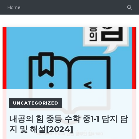
컨
Home
텐
츠
로
건
너
뛰
기
UNCATEGORIZED
내공의 힘 중등 수학 중1-1 답지 답
지 및 해설[2024]