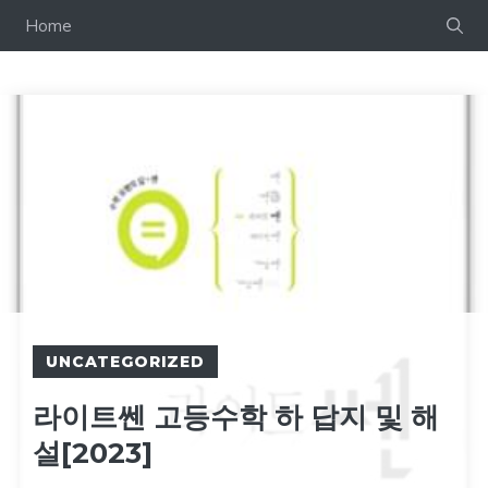
컨
Home
텐
츠
로
건
너
뛰
기
UNCATEGORIZED
라이트쎈 고등수학 하 답지 및 해
설[2023]