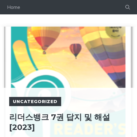
컨
Home
텐
츠
로
건
너
뛰
기
UNCATEGORIZED
리더스뱅크 7권 답지 및 해설
[2023]