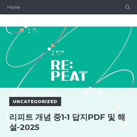
컨
Home
텐
츠
로
건
너
뛰
기
UNCATEGORIZED
리피트 개념 중1-1 답지PDF 및 해
설-2025