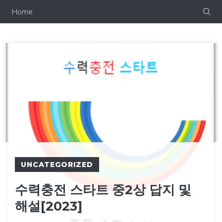
컨
Home
텐
츠
로
건
너
뛰
기
UNCATEGORIZED
수력충전 스타트 중2상 답지 및
해설[2023]