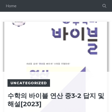
컨
Home
텐
츠
로
건
너
뛰
기
UNCATEGORIZED
수학의 바이블 연산 중3-2 답지 및
해설[2023]