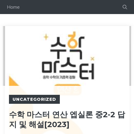
컨
Home
텐
츠
로
건
너
뛰
기
UNCATEGORIZED
수학 마스터 연산 엡실론 중2-2 답
지 및 해설[2023]