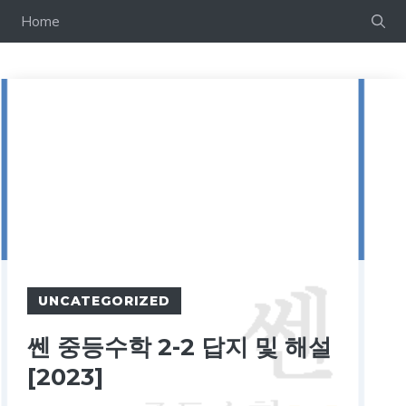
컨
Home
텐
츠
로
건
너
뛰
기
UNCATEGORIZED
쎈 중등수학 2-2 답지 및 해설
[2023]