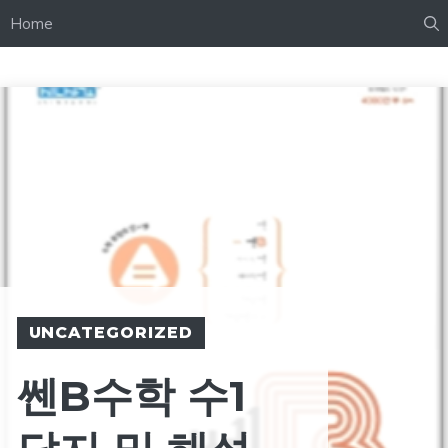
Home
UNCATEGORIZED
쎈B수학 수1