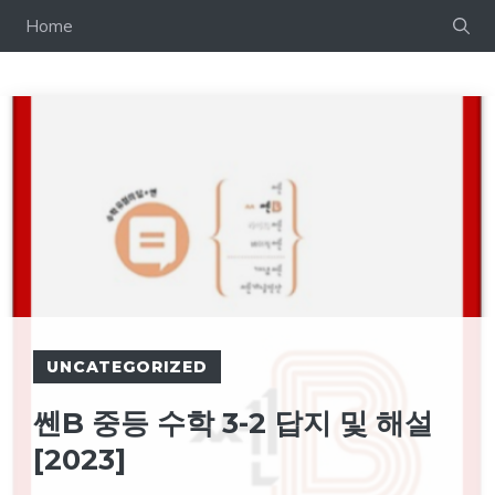
컨
Home
텐
츠
로
건
너
뛰
기
UNCATEGORIZED
쎈B 중등 수학 3-2 답지 및 해설
[2023]