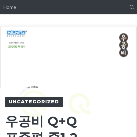
Home
UNCATEGORIZED
우공비 Q+Q