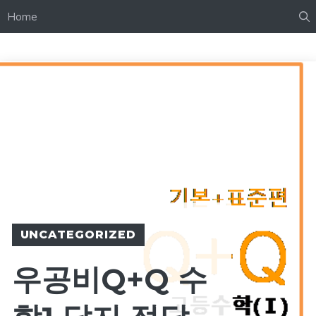
Home
UNCATEGORIZED
우공비Q+Q 수