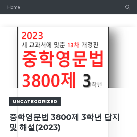
컨
Home
텐
츠
로
건
너
뛰
기
UNCATEGORIZED
중학영문법 3800제 3학년 답지
및 해설(2023)