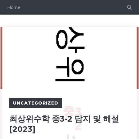
컨
Home
텐
츠
로
건
너
뛰
기
UNCATEGORIZED
최상위수학 중3-2 답지 및 해설
[2023]