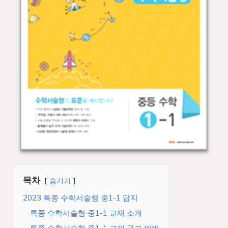
목차
숨기기
2023 특쫑 수학서술형 중1-1 답지
특쫑 수학서술형 중1-1 교재 소개