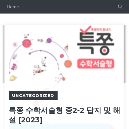
컨
Home
텐
츠
로
건
너
뛰
기
UNCATEGORIZED
특쫑 수학서술형 중2-2 답지 및 해
설 [2023]