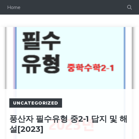
컨
Home
텐
츠
로
건
너
뛰
기
UNCATEGORIZED
풍산자 필수유형 중2-1 답지 및 해
설[2023]