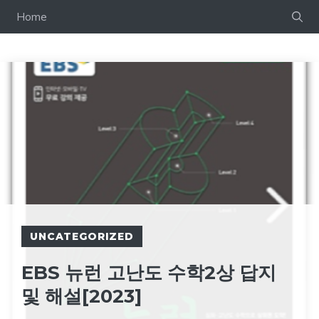
컨
Home
텐
츠
로
건
너
뛰
기
UNCATEGORIZED
EBS 뉴런 고난도 수학2상 답지
및 해설[2023]