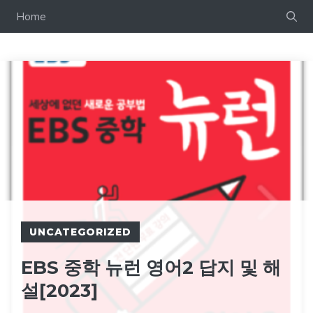
컨
Home
텐
츠
로
건
너
뛰
기
UNCATEGORIZED
EBS 중학 뉴런 영어2 답지 및 해
설[2023]