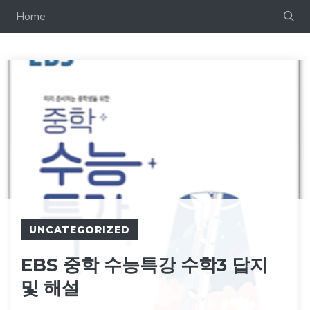
컨
Home
텐
츠
로
건
너
뛰
기
UNCATEGORIZED
EBS 중학 수능특강 수학3 답지
및 해설