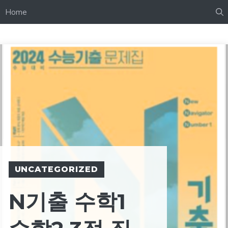
Home
UNCATEGORIZED
N기출 수학1