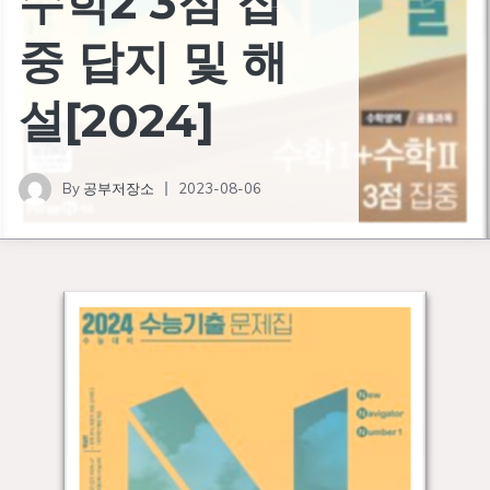
수학2 3점 집
중 답지 및 해
설[2024]
By
공부저장소
2023-08-06