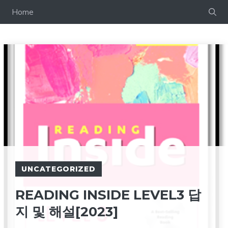
컨
Home
텐
츠
로
건
너
뛰
기
UNCATEGORIZED
READING INSIDE LEVEL3 답
지 및 해설[2023]