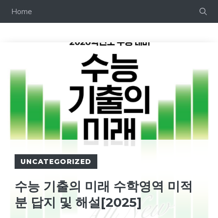
컨
Home
텐
츠
로
건
너
뛰
기
UNCATEGORIZED
수능 기출의 미래 수학영역 미적
분 답지 및 해설[2025]