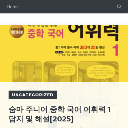
컨
Home
텐
츠
로
건
너
뛰
기
UNCATEGORIZED
숨마 주니어 중학 국어 어휘력 1
답지 및 해설[2025]