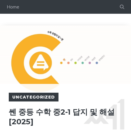
컨
Home
텐
츠
로
건
너
뛰
기
UNCATEGORIZED
쎈 중등 수학 중2-1 답지 및 해설
[2025]