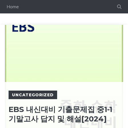
컨
Home
텐
츠
로
건
너
뛰
기
UNCATEGORIZED
EBS 내신대비 기출문제집 중1-1
기말고사 답지 및 해설[2024]