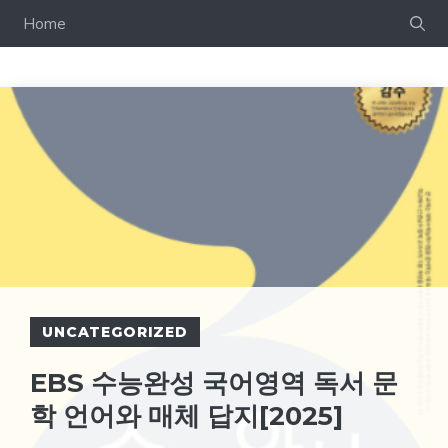
컨
Home
텐
츠
로
건
너
뛰
기
UNCATEGORIZED
EBS 수능완성 국어영역 독서 문
학 언어와 매체 답지[2025]