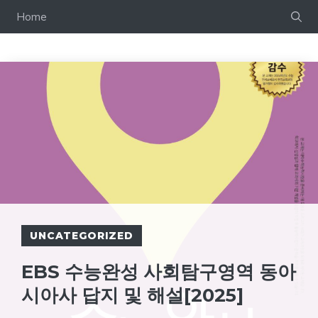
컨
Home
텐
츠
로
건
너
뛰
기
UNCATEGORIZED
EBS 수능완성 사회탐구영역 동아
시아사 답지 및 해설[2025]